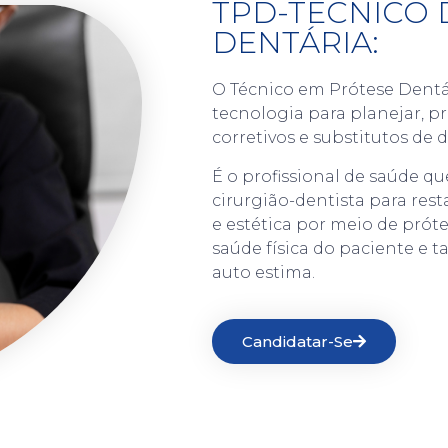
TPD-TÉCNICO 
DENTÁRIA:
O Técnico em Prótese Dentári
tecnologia para planejar, pro
corretivos e substitutos de 
É o profissional de saúde q
cirurgião-dentista para res
e estética por meio de prót
saúde física do paciente e
auto estima.
Candidatar-Se