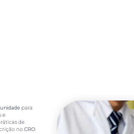
tunidade
para
s e
ráticas de
crição no
CRO
.