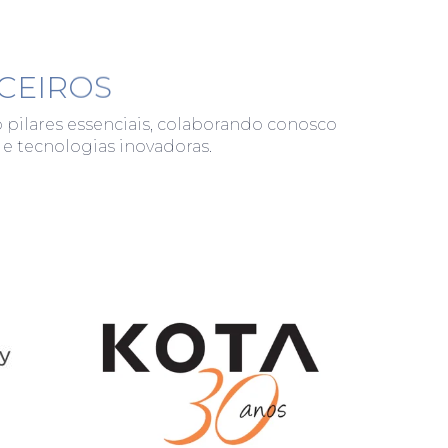
CEIROS
o pilares essenciais, colaborando conosco
 e tecnologias inovadoras.