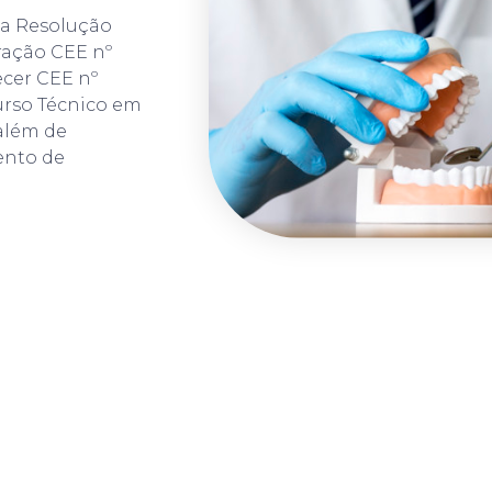
 da Resolução
ração CEE nº
recer CEE nº
urso Técnico em
além de
mento de